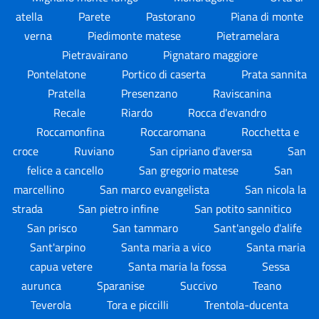
atella
Parete
Pastorano
Piana di monte
verna
Piedimonte matese
Pietramelara
Pietravairano
Pignataro maggiore
Pontelatone
Portico di caserta
Prata sannita
Pratella
Presenzano
Raviscanina
Recale
Riardo
Rocca d'evandro
Roccamonfina
Roccaromana
Rocchetta e
croce
Ruviano
San cipriano d'aversa
San
felice a cancello
San gregorio matese
San
marcellino
San marco evangelista
San nicola la
strada
San pietro infine
San potito sannitico
San prisco
San tammaro
Sant'angelo d'alife
Sant'arpino
Santa maria a vico
Santa maria
capua vetere
Santa maria la fossa
Sessa
aurunca
Sparanise
Succivo
Teano
Teverola
Tora e piccilli
Trentola-ducenta