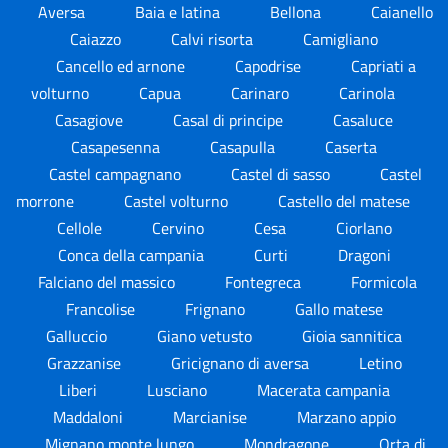
Aversa
Baia e latina
Bellona
Caianello
Caiazzo
Calvi risorta
Camigliano
Cancello ed arnone
Capodrise
Capriati a
volturno
Capua
Carinaro
Carinola
Casagiove
Casal di principe
Casaluce
Casapesenna
Casapulla
Caserta
Castel campagnano
Castel di sasso
Castel
morrone
Castel volturno
Castello del matese
Cellole
Cervino
Cesa
Ciorlano
Conca della campania
Curti
Dragoni
Falciano del massico
Fontegreca
Formicola
Francolise
Frignano
Gallo matese
Galluccio
Giano vetusto
Gioia sannitica
Grazzanise
Gricignano di aversa
Letino
Liberi
Lusciano
Macerata campania
Maddaloni
Marcianise
Marzano appio
Mignano monte lungo
Mondragone
Orta di