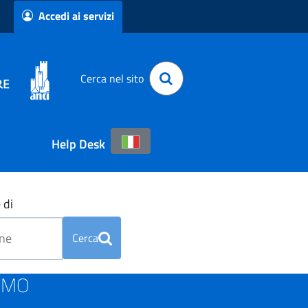
Accedi ai servizi
Cerca nel sito
Help Desk
 di
Cerca
GAMO