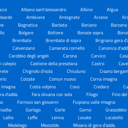
occo
Albano sant'alessandro
Albino
Algua
mbardo
Ambivere
Antegnate
Arcene
Ar
ne
Bagnatica
Barbata
Bariano
Barzana
llo
Bolgare
Boltiere
Bonate sopra
Bona
Brembate
Brembate di sopra
Brignano gera d
Calvenzano
Camerata cornello
Canonica d'ad
Carobbio degli angeli
Carona
Carvico
Cas
li calepio
Castione della presolana
Castro
Cav
rete
Chignolo d'isola
Chiuduno
Cisano berga
erio
Colzate
Comun nuovo
Corna imagna
e imagna
Costa volpino
Covo
Credaro
C
era d'adda
Fara olivana con sola
Filago
Fino de
so
Fornovo san giovanni
Fuipiano valle imagna
isalba
Gorlago
Gorle
Gorno
Grassobbio
Lallio
Leffe
Lenna
Levate
Locatello
Medolago
Mezzoldo
Misano di gera d'adda