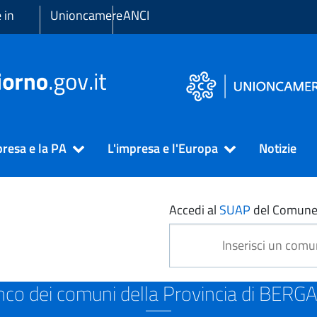
 in
Unioncamere
ANCI
presa e la PA
L'impresa e l'Europa
Notizie
RGAMO
Accedi al
SUAP
del Comune
nco dei comuni della Provincia di BER