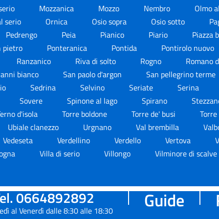
serio
Mozzanica
Mozzo
Nembro
Olmo a
al serio
Ornica
Osio sopra
Osio sotto
Pa
Pedrengo
Peia
Pianico
Piario
Piazza
 pietro
Ponteranica
Pontida
Pontirolo nuovo
Ranzanico
Riva di solto
Rogno
Romano d
vanni bianco
San paolo d'argon
San pellegrino terme
rio
Sedrina
Selvino
Seriate
Serina
Sovere
Spinone al lago
Spirano
Stezza
erno d'isola
Torre boldone
Torre de' busi
Torre
Ubiale clanezzo
Urgnano
Val brembilla
Valb
Vedeseta
Verdellino
Verdello
Vertova
V
d'ogna
Villa di serio
Villongo
Vilminore di scalve
el. 0664892892
Guide
edì al Venerdì dalle 8:30 alle 18:30