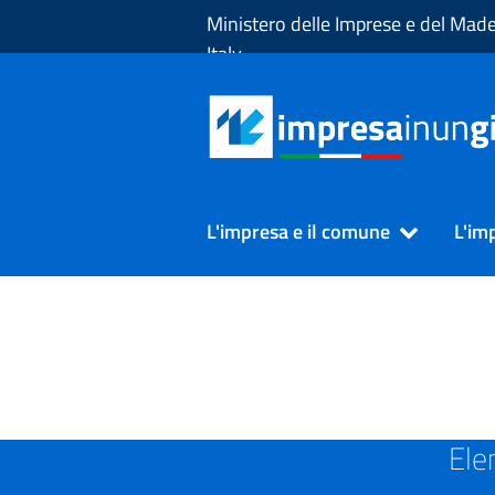
Skip to Main Content
Ministero delle Imprese e del Made
Italy
L'impresa e il comune
L'im
SUAP in Provincia di BE
Ele