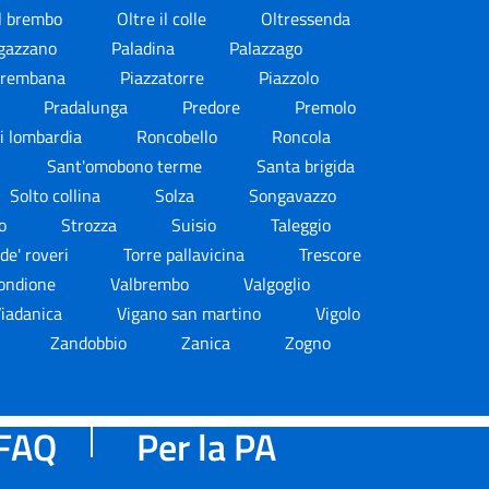
l brembo
Oltre il colle
Oltressenda
gazzano
Paladina
Palazzago
 brembana
Piazzatorre
Piazzolo
Pradalunga
Predore
Premolo
i lombardia
Roncobello
Roncola
Sant'omobono terme
Santa brigida
Solto collina
Solza
Songavazzo
no
Strozza
Suisio
Taleggio
 de' roveri
Torre pallavicina
Trescore
ondione
Valbrembo
Valgoglio
iadanica
Vigano san martino
Vigolo
Zandobbio
Zanica
Zogno
FAQ
Per la PA