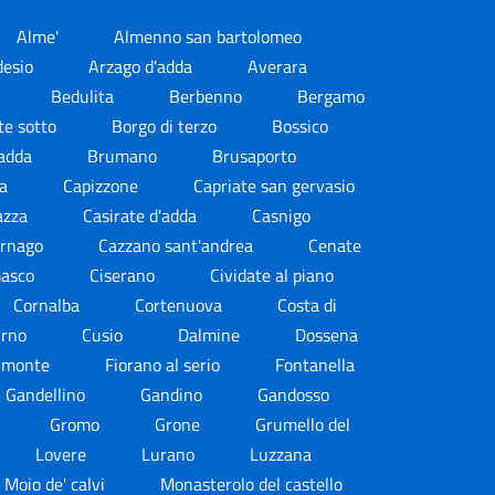
Alme'
Almenno san bartolomeo
desio
Arzago d'adda
Averara
Bedulita
Berbenno
Bergamo
te sotto
Borgo di terzo
Bossico
'adda
Brumano
Brusaporto
da
Capizzone
Capriate san gervasio
azza
Casirate d'adda
Casnigo
ernago
Cazzano sant'andrea
Cenate
masco
Ciserano
Cividate al piano
Cornalba
Cortenuova
Costa di
urno
Cusio
Dalmine
Dossena
l monte
Fiorano al serio
Fontanella
Gandellino
Gandino
Gandosso
Gromo
Grone
Grumello del
Lovere
Lurano
Luzzana
Moio de' calvi
Monasterolo del castello