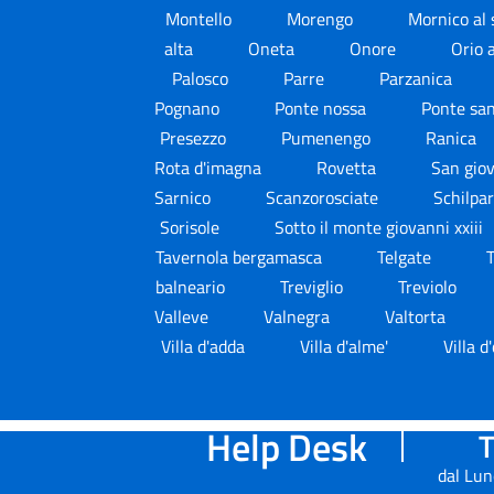
Montello
Morengo
Mornico al 
alta
Oneta
Onore
Orio 
Palosco
Parre
Parzanica
Pognano
Ponte nossa
Ponte san
Presezzo
Pumenengo
Ranica
Rota d'imagna
Rovetta
San gio
Sarnico
Scanzorosciate
Schilpa
Sorisole
Sotto il monte giovanni xxiii
Tavernola bergamasca
Telgate
T
balneario
Treviglio
Treviolo
Valleve
Valnegra
Valtorta
Villa d'adda
Villa d'alme'
Villa 
Help Desk
T
dal Lun