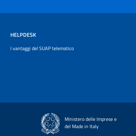
HELPDESK
I vantaggi del SUAP telematico
Ministero delle Imprese e
del Made in Italy