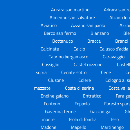
Adrara san martino
Adrara san r
Almenno san salvatore
Alzano lo
Aviatico
Azzano san paolo
Azzo
Berzo san fermo
Bianzano
Ble
Bottanuco
Bracca
Branzi
Calcinate
Calcio
Calusco d'adda
Caprino bergamasco
Caravaggio
Cassiglio
Castel rozzone
Castel
sopra
Cenate sotto
Cene
Ce
Clusone
Colere
Cologno al s
mezzate
Costa di serina
Costa vall
Endine gaiano
Entratico
Fara g
Fonteno
Foppolo
Foresto spar
Gaverina terme
Gazzaniga
Gh
monte
Isola di fondra
Isso
Madone
Mapello
Martinengo