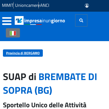
Skip to Main Content
MIMIT
Unioncamere
ANCI
Provincia di BERGAMO
SUAP di
BREMBATE DI
SOPRA (BG)
Sportello Unico delle Attività