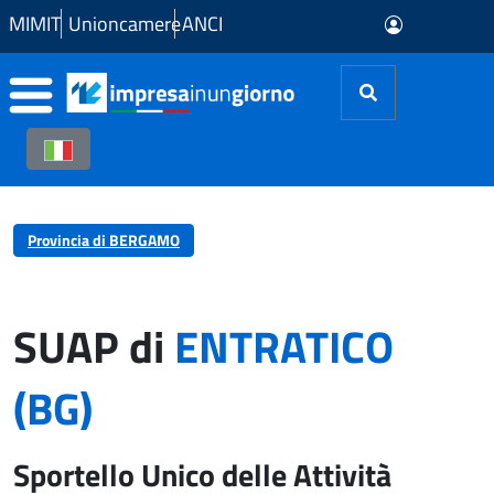
Skip to Main Content
MIMIT
Unioncamere
ANCI
Provincia di BERGAMO
SUAP di
ENTRATICO
(BG)
Sportello Unico delle Attività