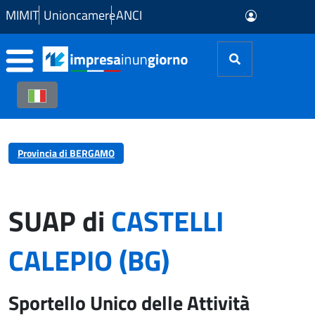
Skip to Main Content
MIMIT
Unioncamere
ANCI
Provincia di BERGAMO
SUAP di
CASTELLI
CALEPIO (BG)
Sportello Unico delle Attività