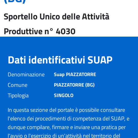
Sportello Unico delle Attività
Produttive n° 4030
Dati identificativi SUAP
Denominazione
Suap PIAZZATORRE
Comune
PIAZZATORRE (BG)
Tipologia
SINGOLO
In questa sezione del portale è possibile consultare
l'elenco dei procedimenti di competenza del SUAP, e
dunque compilare, firmare e inviare una pratica per
l'avvio o l'esercizio di un'attività nel territorio del