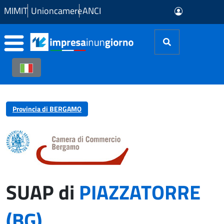
Skip to Main Content
MIMIT
Unioncamere
ANCI
Provincia di BERGAMO
SUAP di
PIAZZATORRE
(BG)