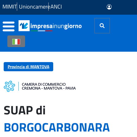
Skip to Main Content
MIMIT
Unioncamere
ANCI
Provincia di MANTOVA
SUAP di
BORGOCARBONARA