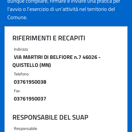
dunque compilare, firmare e inviare una pratica per
l'avvio o l'esercizio di un'attività nel territorio del
Comune.
RIFERIMENTI E RECAPITI
Indirizzo
VIA MARTIRI DI BELFIORE n.7 46026 -
QUISTELLO (MN)
Telefono
03761950038
Fax
03761950037
RESPONSABILE DEL SUAP
Responsabile