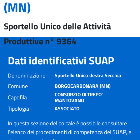
(MN)
Sportello Unico delle Attività
Produttive n° 9364
Dati identificativi SUAP
Denominazione
Sportello Unico destra Secchia
Comune
BORGOCARBONARA (MN)
CONSORZIO OLTREPO'
Capofila
MANTOVANO
Tipologia
ASSOCIATO
In questa sezione del portale è possibile consultare
l'elenco dei procedimenti di competenza del SUAP, e