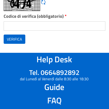
Rigene CAPTCHA
Codice di verifica (obbligatorio)
*
VERIFICA
Help Desk
Tel. 0664892892
dal Lunedì al Venerdì dalle 8:30 alle 18:30
Guide
FAQ