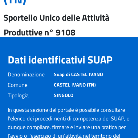
Sportello Unico delle Attività
Produttive n° 9108
Dati identificativi SUAP
Denominazione
Suap di CASTEL IVANO
Comune
CASTEL IVANO (TN)
Tipologia
SINGOLO
In questa sezione del portale è possibile consultare
l'elenco dei procedimenti di competenza del SUAP, e
dunque compilare, firmare e inviare una pratica per
l'avvio o l'esercizio di un'attività nel territorio del