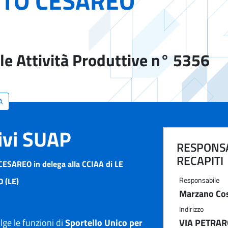
TO CESAREO
le Attività Produttive n° 5356
A
tivi SUAP
RESPONSA
RECAPITI
ESAREO in delega alla CCIAA di LE
Responsabile
 (LE)
Marzano Co
Indirizzo
e le funzioni di
Sportello Unico per
VIA PETRARO