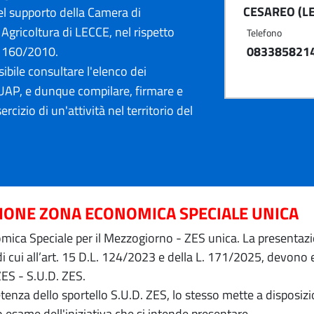
CESAREO (LE
l supporto della Camera di
Agricoltura di LECCE, nel rispetto
Telefono
. 160/2010.
083385821
ibile consultare l'elenco dei
AP, e dunque compilare, firmare e
ercizio di un'attività nel territorio del
ZIONE ZONA ECONOMICA SPECIALE UNICA
ica Speciale per il Mezzogiorno - ZES unica. La presentazion
 di cui all’art. 15 D.L. 124/2023 e della L. 171/2025, devon
ZES - S.U.D. ZES.
petenza dello sportello S.U.D. ZES, lo stesso mette a dispos
o esame dell'iniziativa che si intende presentare.