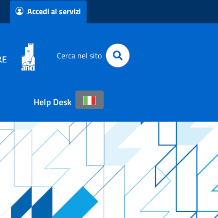
Accedi ai servizi
Cerca nel sito
Help Desk