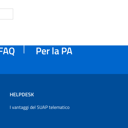
FAQ
Per la PA
HELPDESK
I vantaggi del SUAP telematico