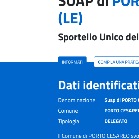
SUAP di
POR
(LE)
Sportello Unico del
INFORMATI
COMPILA UNA PRATIC
Dati identifica
Denominazione
Suap di PORTO C
Comune
PORTO CESAREO
Tipologia
DELEGATO
Il Comune di PORTO CESAREO svolg