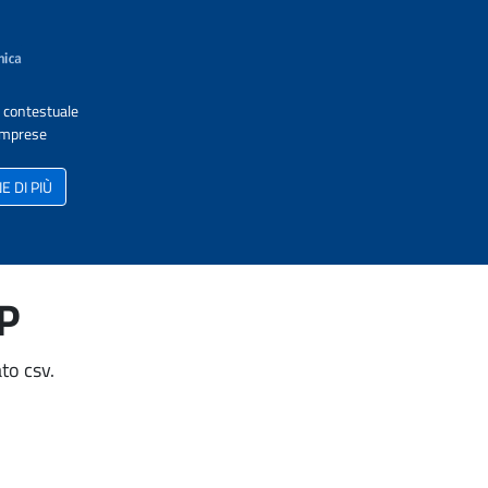
A contestuale
 Imprese
 DI PIÙ
AP
to csv.