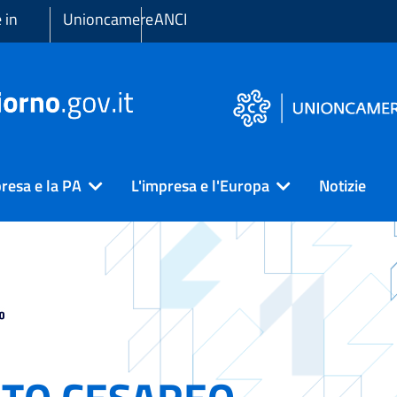
 in
Unioncamere
ANCI
resa e la PA
L'impresa e l'Europa
Notizie