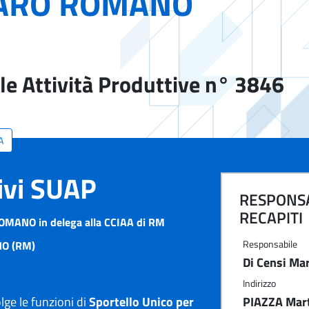
ARO ROMANO
le Attività Produttive n° 3846
A
tivi SUAP
RESPONSA
RECAPITI
MANO in delega alla CCIAA di RM
Responsabile
O (RM)
Di Censi Ma
Indirizzo
e le funzioni di
Sportello Unico per
PIAZZA Marti