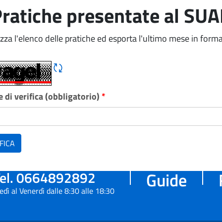
ratiche presentate al SU
izza l'elenco delle pratiche ed esporta l'ultimo mese in forma
Rigene CAPTCHA
 di verifica (obbligatorio)
*
FICA
el. 0664892892
Guide
edì al Venerdì dalle 8:30 alle 18:30