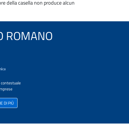
re della casella non produce alcun
VARO ROMANO
A contestuale
 Imprese
 DI PIÙ