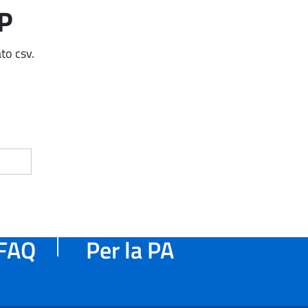
AP
to csv.
FAQ
Per la PA