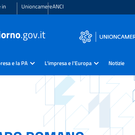
 in
Unioncamere
ANCI
resa e la PA
L'impresa e l'Europa
Notizie