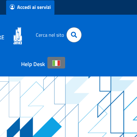
Accedi ai servizi
Cerca nel sito
Help Desk