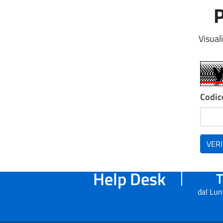
P
Visual
Codice
VERI
Help Desk
T
dal Lun