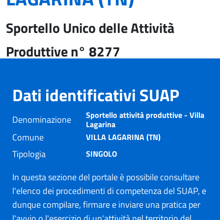
Sportello Unico delle Attività
Produttive n° 8277
Dati identificativi SUAP
Sportello attività produttive - Villa
Denominazione
Lagarina
Comune
VILLA LAGARINA (TN)
Tipologia
SINGOLO
In questa sezione del portale è possibile consultare
l'elenco dei procedimenti di competenza del SUAP, e
dunque compilare, firmare e inviare una pratica per
l'avvio o l'esercizio di un'attività nel territorio del