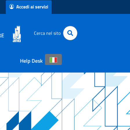
Accedi ai servizi
Cerca nel sito
Help Desk