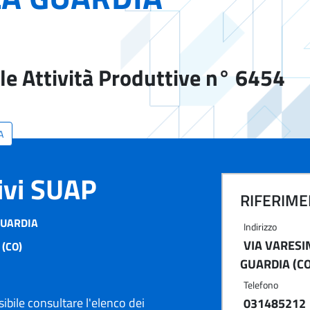
le Attività Produttive n° 6454
A
tivi SUAP
RIFERIMEN
GUARDIA
Indirizzo
VIA VARESIN
 (CO)
GUARDIA (CO
Telefono
ibile consultare l'elenco dei
031485212