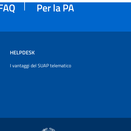
FAQ
Per la PA
HELPDESK
I vantaggi del SUAP telematico