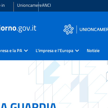
 in
Unioncamere
ANCI
resa e la PA
L'impresa e l'Europa
Notizie
LA GUARDIA