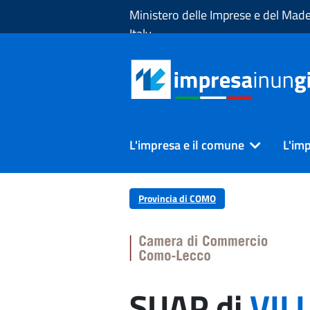
Skip to Main Content
Ministero delle Imprese e del Made
Italy
L'impresa e il comune
L'imp
Provincia di COMO
SUAP di
VIL