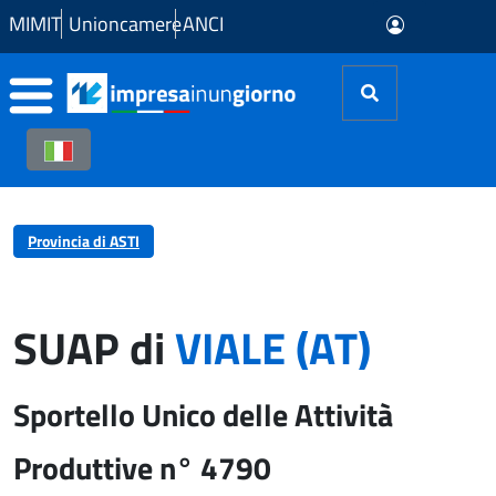
Skip to Main Content
MIMIT
Unioncamere
ANCI
Provincia di ASTI
SUAP di
VIALE (AT)
Sportello Unico delle Attività
Produttive n° 4790