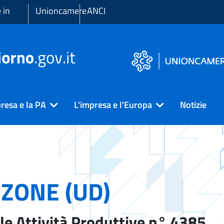
 in
Unioncamere
ANCI
resa e la PA
L'impresa e l'Europa
Notizie
ZONE (UD)
le Attività Produttive n° 4385