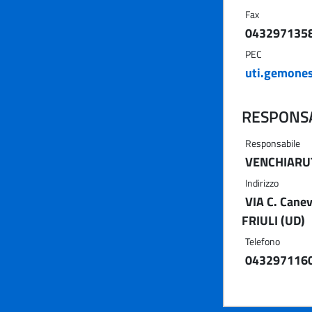
Fax
043297135
PEC
uti.gemones
RESPONSA
Responsabile
VENCHIARUT
Indirizzo
VIA C. Cane
FRIULI (UD)
Telefono
043297116