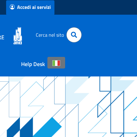
Accedi ai servizi
Cerca nel sito
Help Desk