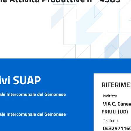
tivi SUAP
RIFERIMEN
iale Intercomunale del Gemonese
Indirizzo
VIA C. Cane
FRIULI (UD)
iale Intercomunale del Gemonese
Telefono
043297116