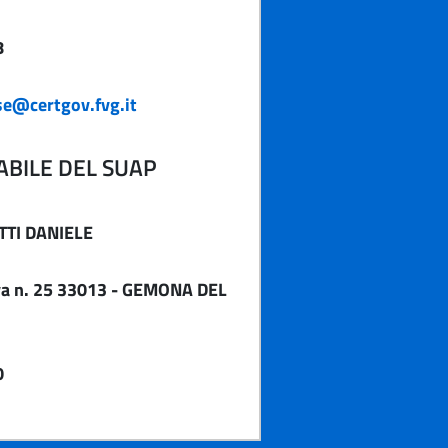
8
e@certgov.fvg.it
BILE DEL SUAP
TI DANIELE
va n. 25 33013 - GEMONA DEL
0