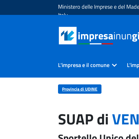
Skip to Main Content
Ministero delle Imprese e del Made
Italy
L'impresa e il comune
L'imp
Provincia di UDINE
SUAP di
VEN
Sportello Unico del