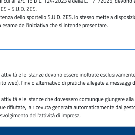
 di cui all’art. 15 D.L. 124/2023 e della L. 171/2025, devon
ZES - S.U.D. ZES.
petenza dello sportello S.U.D. ZES, lo stesso mette a dispos
o esame dell'iniziativa che si intende presentare.
io attività e le Istanze devono essere inoltrate esclusivament
to web), l'invio alternativo di pratiche allegate a messaggi 
io attività e le Istanze che dovessero comunque giungere alla 
e rifiutate, la ricevuta generata automaticamente dal gesto
 svolgimento dell'attività di impresa.