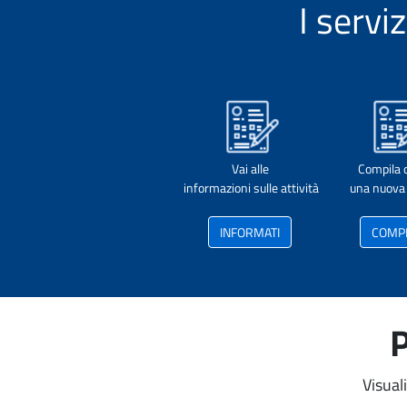
I servi
Vai alle
Compila 
informazioni sulle attività
una nuova 
INFORMATI
COMP
P
Visual