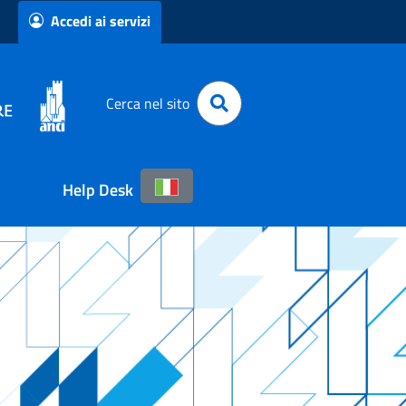
Accedi ai servizi
Cerca nel sito
Help Desk