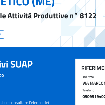
ETICO (ME)
le Attività Produttive n° 8122
A
tivi SUAP
RIFERIMEN
ICO
Indirizzo
VIA MARCON
Telefono
090991940
ibile consultare l'elenco dei