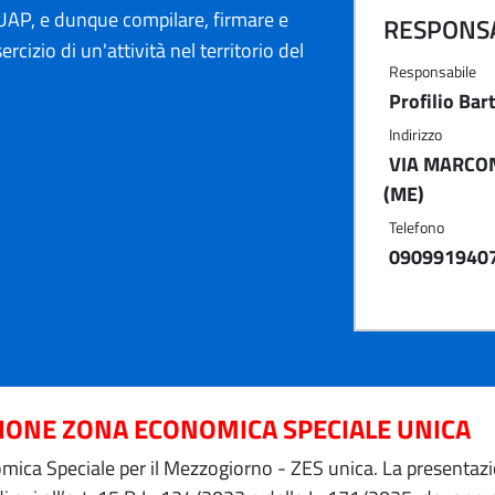
AP, e dunque compilare, firmare e
RESPONSA
ercizio di un'attività nel territorio del
Responsabile
Profilio Bar
Indirizzo
VIA MARCONI
(ME)
Telefono
090991940
ZIONE ZONA ECONOMICA SPECIALE UNICA
ica Speciale per il Mezzogiorno - ZES unica. La presentazion