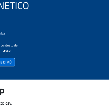
VENETICO
A contestuale
 Imprese
 DI PIÙ
AP
to csv.