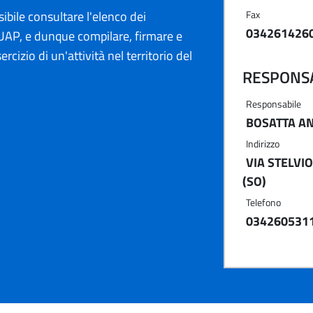
ibile consultare l'elenco dei
Fax
034261426
AP, e dunque compilare, firmare e
ercizio di un'attività nel territorio del
RESPONSA
Responsabile
BOSATTA A
Indirizzo
VIA STELVI
(SO)
Telefono
034260531