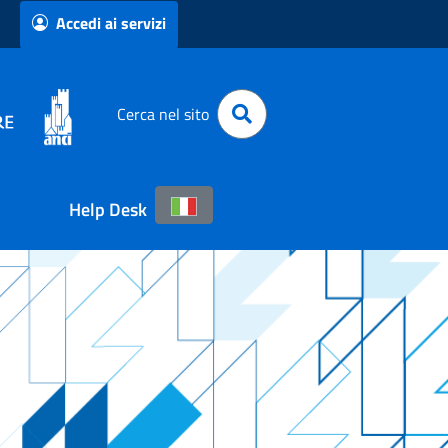
Accedi ai servizi
Cerca nel sito
Help Desk