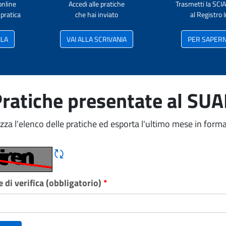
online
Accedi alle pratiche
Trasmetti la SCI
pratica
che hai inviato
al Registro
ILA
VAI ALLA SCRIVANIA
PER SAPERNE
ratiche presentate al SU
izza l'elenco delle pratiche ed esporta l'ultimo mese in forma
Rigene CAPTCHA
 di verifica (obbligatorio)
*