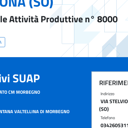
ONA (SO)
le Attività Produttive n° 8000
A
tivi SUAP
RIFERIMEN
CIATO CM MORBEGNO
Indirizzo
VIA STELVI
(SO)
NTANA VALTELLINA DI MORBEGNO
Telefono
034260531