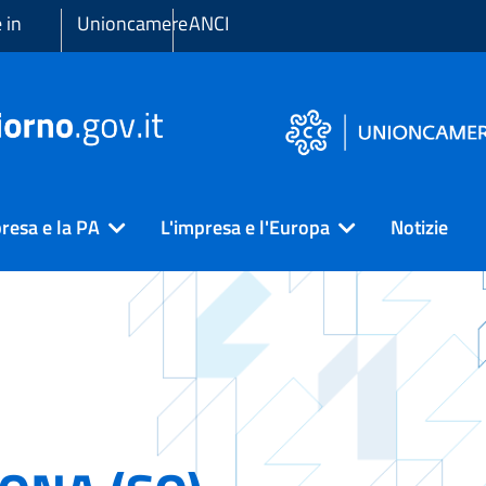
 in
Unioncamere
ANCI
resa e la PA
L'impresa e l'Europa
Notizie