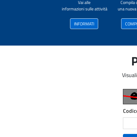
Vai alle
Compila 
informazioni sulle attività
una nuova 
INFORMATI
COMP
P
Visual
Codice