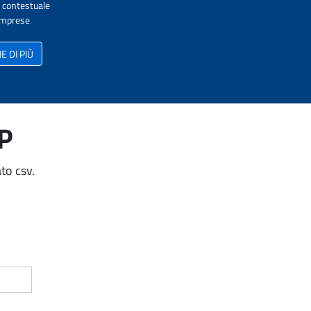
A contestuale
 Imprese
 DI PIÙ
AP
to csv.