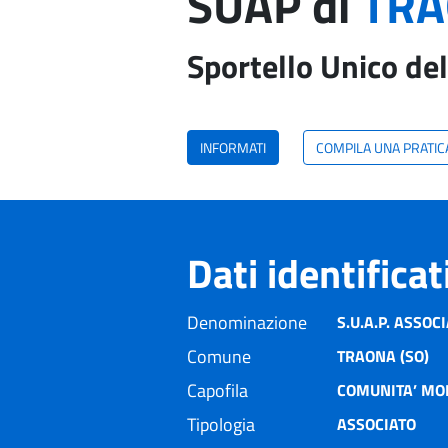
SUAP di
TRA
Sportello Unico del
INFORMATI
COMPILA UNA PRATIC
Dati identifica
Denominazione
S.U.A.P. ASSO
Comune
TRAONA (SO)
Capofila
COMUNITA’ MO
Tipologia
ASSOCIATO