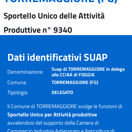
Sportello Unico delle Attività
Produttive n° 9340
Dati identificativi SUAP
Suap di TORREMAGGIORE in delega
Denominazione
alla CCIAA di FOGGIA
Comune
TORREMAGGIORE (FG)
Tipologia
DELEGATO
Il Comune di TORREMAGGIORE svolge le funzioni di
Sportello Unico per Attività produttive
avvalendosi del supporto della Camera di
Commercio Industria Artigianato e Agricoltura di