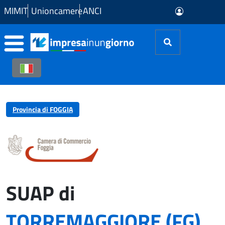
Skip to Main Content
MIMIT
Unioncamere
ANCI
Provincia di FOGGIA
SUAP di
TORREMAGGIORE (FG)