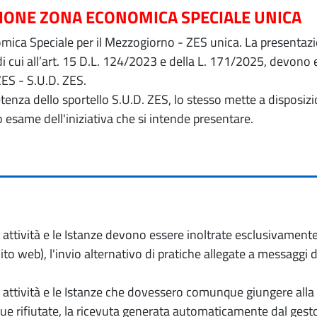
ZIONE ZONA ECONOMICA SPECIALE UNICA
ica Speciale per il Mezzogiorno - ZES unica. La presentazion
 di cui all’art. 15 D.L. 124/2023 e della L. 171/2025, devon
ZES - S.U.D. ZES.
petenza dello sportello S.U.D. ZES, lo stesso mette a dispos
o esame dell'iniziativa che si intende presentare.
io attività e le Istanze devono essere inoltrate esclusivament
to web), l'invio alternativo di pratiche allegate a messaggi 
io attività e le Istanze che dovessero comunque giungere alla 
e rifiutate, la ricevuta generata automaticamente dal gesto