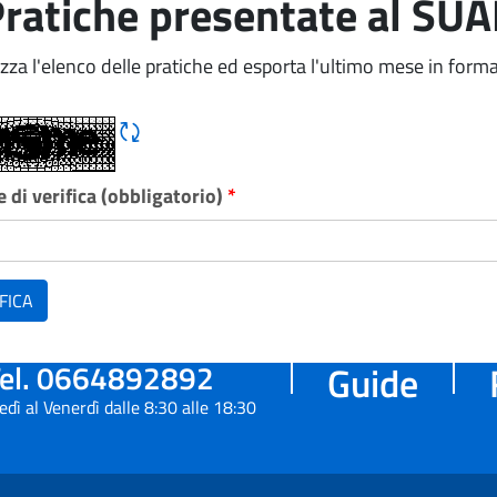
ratiche presentate al SU
izza l'elenco delle pratiche ed esporta l'ultimo mese in forma
Rigene CAPTCHA
 di verifica (obbligatorio)
*
FICA
el. 0664892892
Guide
edì al Venerdì dalle 8:30 alle 18:30