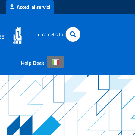
Accedi ai servizi
Cerca nel sito
Help Desk