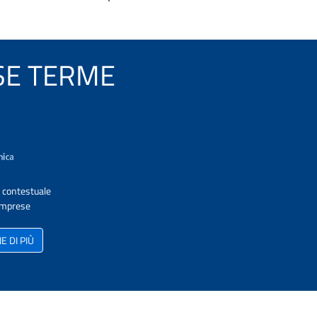
LESE TERME
A contestuale
 Imprese
 DI PIÙ