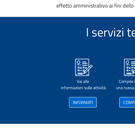
effetto amministrativo ai fini dello
I servizi
Vai alle
Compila 
informazioni sulle attività
una nuova 
INFORMATI
COMP