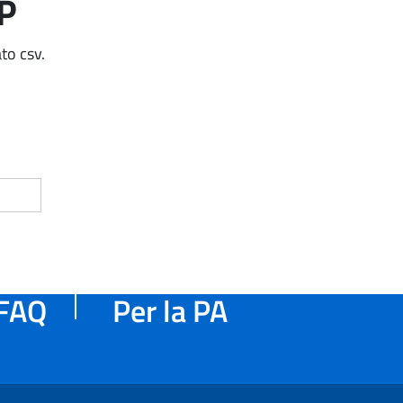
AP
to csv.
FAQ
Per la PA