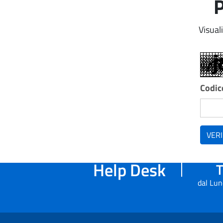
P
Visual
Codice
VERI
Help Desk
T
dal Lun