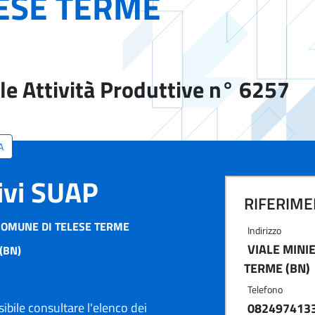
ESE TERME
le Attività Produttive n° 6257
A
tivi SUAP
RIFERIMEN
COMUNE DI TELESE TERME
Indirizzo
VIALE MINIE
(BN)
TERME (BN)
Telefono
ibile consultare l'elenco dei
082497413