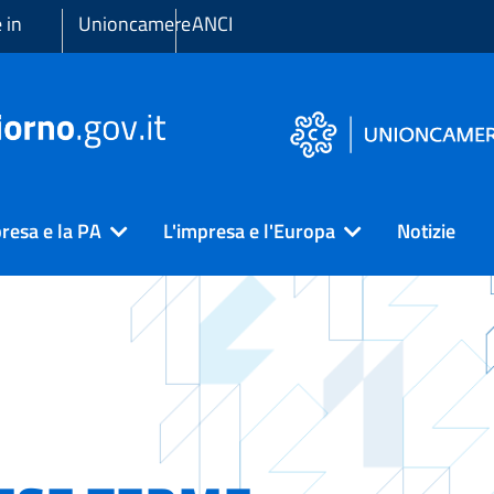
 in
Unioncamere
ANCI
resa e la PA
L'impresa e l'Europa
Notizie