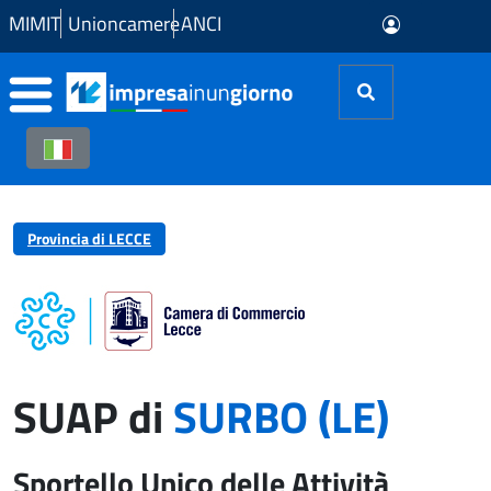
Skip to Main Content
MIMIT
Unioncamere
ANCI
Provincia di LECCE
SUAP di
SURBO (LE)
Sportello Unico delle Attività