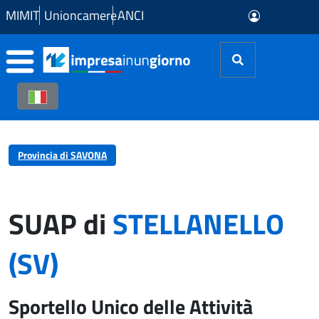
Skip to Main Content
MIMIT
Unioncamere
ANCI
Provincia di SAVONA
SUAP di
STELLANELLO
(SV)
Sportello Unico delle Attività