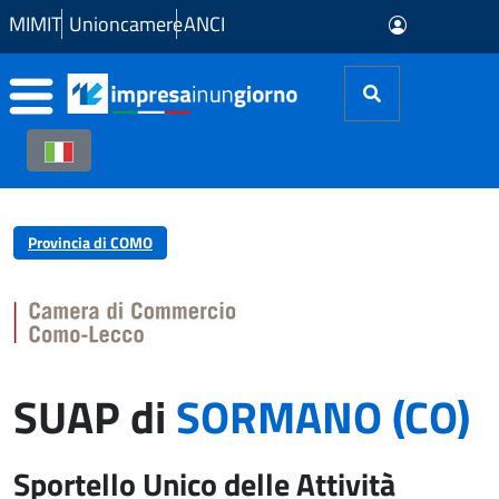
Skip to Main Content
MIMIT
Unioncamere
ANCI
Provincia di COMO
SUAP di
SORMANO (CO)
Sportello Unico delle Attività