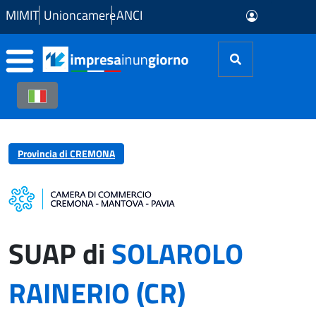
Skip to Main Content
MIMIT
Unioncamere
ANCI
Provincia di CREMONA
SUAP di
SOLAROLO
RAINERIO (CR)