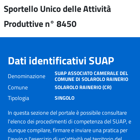
Sportello Unico delle Attività
Produttive n° 8450
Dati identificativi SUAP
SUAP ASSOCIATO CAMERALE DEL
Denominazione
COMUNE DI SOLAROLO RAINERIO
Comune
SOLAROLO RAINERIO (CR)
Tipologia
SINGOLO
In questa sezione del portale è possibile consultare
l'elenco dei procedimenti di competenza del SUAP, e
dunque compilare, firmare e inviare una pratica per
l'avvio o l'esercizio di un'attività nel territorio del