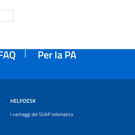
FAQ
Per la PA
HELPDESK
I vantaggi del SUAP telematico