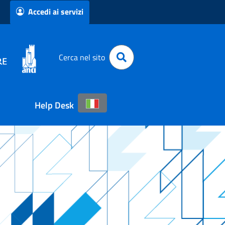
Accedi ai servizi
Cerca nel sito
Help Desk