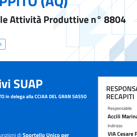
PPITO (AQ)
le Attività Produttive n° 8804
A
tivi SUAP
RESPONSA
RECAPITI
TO in delega alla CCIAA DEL GRAN SASSO
Responsabile
Accili Marin
Indirizzo
VIA Cesare F
unzioni di
Sportello Unico per