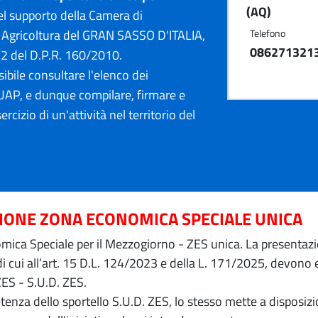
(AQ)
l supporto della Camera di
 Agricoltura del GRAN SASSO D'ITALIA,
Telefono
086271321
12 del D.P.R. 160/2010.
ibile consultare l'elenco dei
AP, e dunque compilare, firmare e
ercizio di un'attività nel territorio del
ZIONE ZONA ECONOMICA SPECIALE UNICA
ica Speciale per il Mezzogiorno - ZES unica. La presentazion
 di cui all’art. 15 D.L. 124/2023 e della L. 171/2025, devon
ZES - S.U.D. ZES.
petenza dello sportello S.U.D. ZES, lo stesso mette a dispos