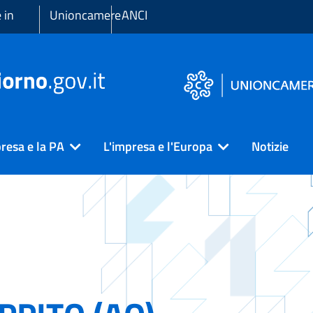
 in
Unioncamere
ANCI
resa e la PA
L'impresa e l'Europa
Notizie