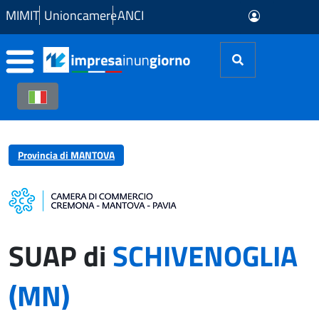
Skip to Main Content
MIMIT
Unioncamere
ANCI
Provincia di MANTOVA
SUAP di
SCHIVENOGLIA
(MN)