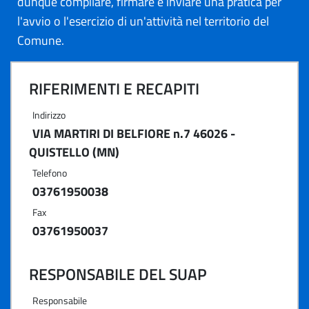
dunque compilare, firmare e inviare una pratica per
l'avvio o l'esercizio di un'attività nel territorio del
Comune.
RIFERIMENTI E RECAPITI
Indirizzo
VIA MARTIRI DI BELFIORE n.7 46026 -
QUISTELLO (MN)
Telefono
03761950038
Fax
03761950037
RESPONSABILE DEL SUAP
Responsabile