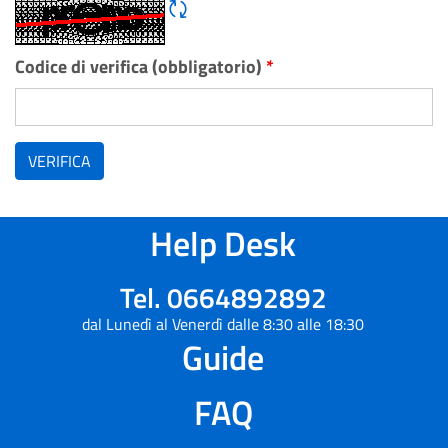
Rigene CAPTCHA
Codice di verifica (obbligatorio)
*
VERIFICA
Help Desk
Tel. 0664892892
dal Lunedì al Venerdì dalle 8:30 alle 18:30
Guide
FAQ