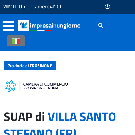
Skip to Main Content
MIMIT
Unioncamere
ANCI
Provincia di FROSINONE
SUAP di
VILLA SANTO
STEFANO (FR)