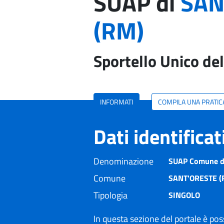
SUAP di
SAN
(RM)
Sportello Unico del
INFORMATI
COMPILA UNA PRATIC
Dati identifica
Denominazione
SUAP Comune di
Comune
SANT'ORESTE (
Tipologia
SINGOLO
In questa sezione del portale è poss