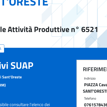
T'ORESTE
le Attività Produttive n° 6521
A
tivi SUAP
RIFERIMEN
 Sant'Oreste
Indirizzo
PIAZZA Caval
RM)
SANT'OREST
Telefono
ibile consultare l'elenco dei
076157843