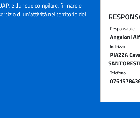
AP, e dunque compilare, firmare e
ercizio di un'attività nel territorio del
RESPONSA
Responsabile
Angeloni Al
Indirizzo
PIAZZA Caval
SANT'OREST
Telefono
076157843