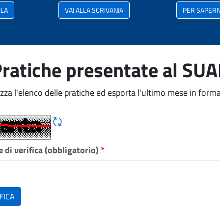
ILA
VAI ALLA SCRIVANIA
PER SAPERNE
ratiche presentate al SU
izza l'elenco delle pratiche ed esporta l'ultimo mese in forma
Rigene CAPTCHA
 di verifica (obbligatorio)
*
FICA