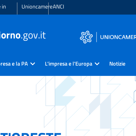
 in
Unioncamere
ANCI
resa e la PA
L'impresa e l'Europa
Notizie