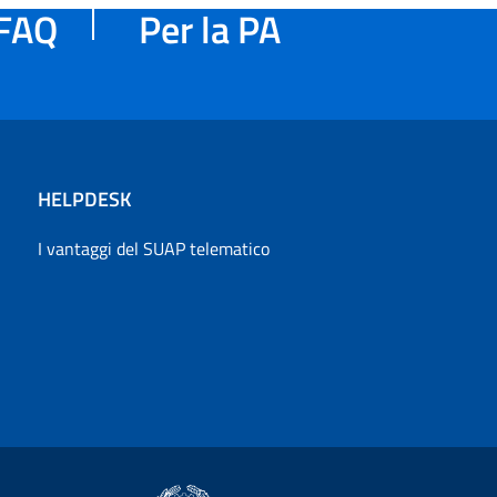
FAQ
Per la PA
HELPDESK
I vantaggi del SUAP telematico