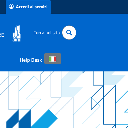
Accedi ai servizi
Cerca nel sito
Help Desk