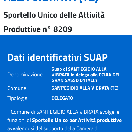
Sportello Unico delle Attività
Produttive n° 8209
Dati identificativi SUAP
Suap di SANT'EGIDIO ALLA
Denominazione
VIBRATA in delega alla CCIAA DEL
GRAN SASSO D'ITALIA
Comune
SANT'EGIDIO ALLA VIBRATA (TE)
Tipologia
DELEGATO
Il Comune di SANT'EGIDIO ALLA VIBRATA svolge le
funzioni di
Sportello Unico per Attività produttive
avvalendosi del supporto della Camera di