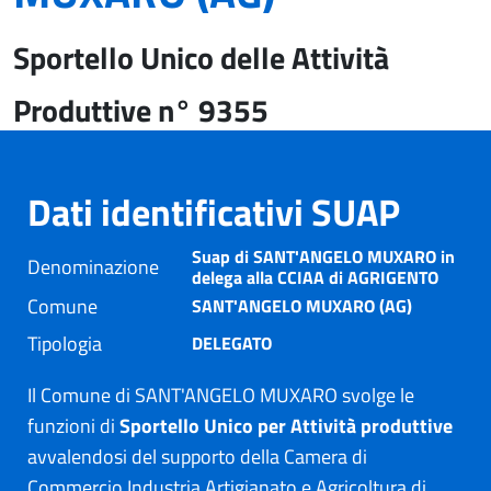
Sportello Unico delle Attività
Produttive n° 9355
Dati identificativi SUAP
Suap di SANT'ANGELO MUXARO in
Denominazione
delega alla CCIAA di AGRIGENTO
Comune
SANT'ANGELO MUXARO (AG)
Tipologia
DELEGATO
Il Comune di SANT'ANGELO MUXARO svolge le
funzioni di
Sportello Unico per Attività produttive
avvalendosi del supporto della Camera di
Commercio Industria Artigianato e Agricoltura di