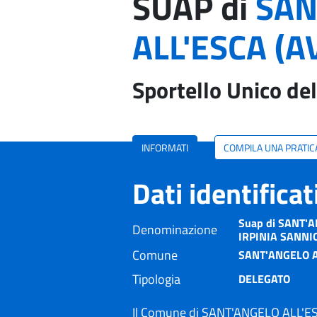
SUAP di
SAN
ALL'ESCA (A
Sportello Unico del
INFORMATI
COMPILA UNA PRATIC
Dati identifica
Suap di SANT'A
Denominazione
IRPINIA SANNI
Comune
SANT'ANGELO A
Tipologia
DELEGATO
Il Comune di SANT'ANGELO ALL'ESC