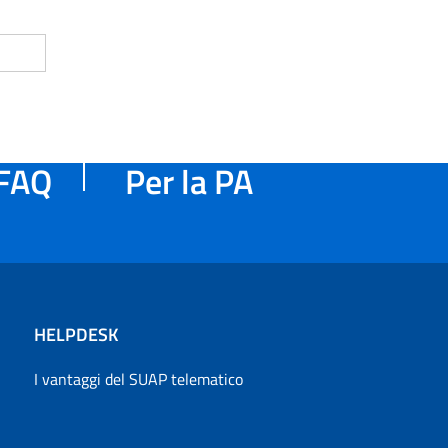
FAQ
Per la PA
HELPDESK
I vantaggi del SUAP telematico