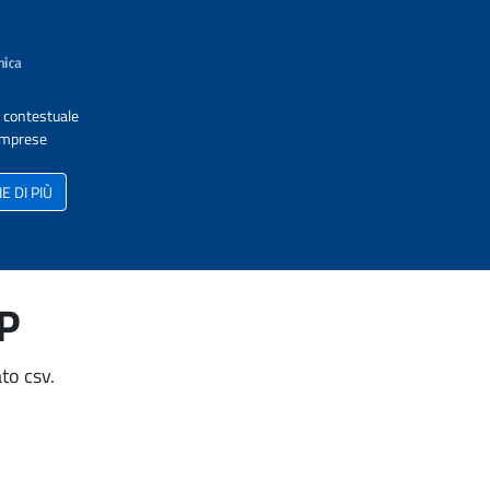
A contestuale
 Imprese
 DI PIÙ
AP
to csv.