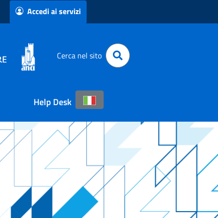
Accedi ai servizi
Cerca nel sito
Help Desk