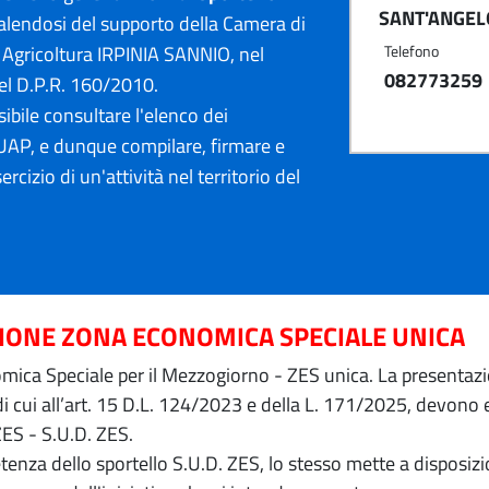
SANT'ANGELO
lendosi del supporto della Camera di
 Agricoltura IRPINIA SANNIO, nel
Telefono
082773259
el D.P.R. 160/2010.
ibile consultare l'elenco dei
AP, e dunque compilare, firmare e
ercizio di un'attività nel territorio del
ZIONE ZONA ECONOMICA SPECIALE UNICA
ica Speciale per il Mezzogiorno - ZES unica. La presentazion
 di cui all’art. 15 D.L. 124/2023 e della L. 171/2025, devon
ZES - S.U.D. ZES.
petenza dello sportello S.U.D. ZES, lo stesso mette a dispos