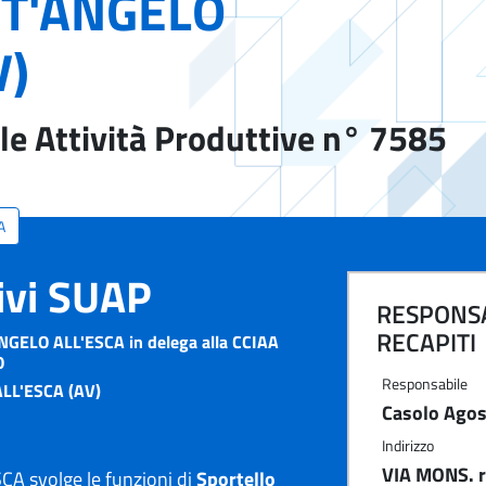
T'ANGELO
V)
le Attività Produttive n° 7585
A
tivi SUAP
RESPONSA
RECAPITI
NGELO ALL'ESCA in delega alla CCIAA
O
Responsabile
LL'ESCA (AV)
Casolo Agos
Indirizzo
VIA MONS. r
A svolge le funzioni di
Sportello