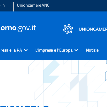
 in
Unioncamere
ANCI
resa e la PA
L'impresa e l'Europa
Notizie