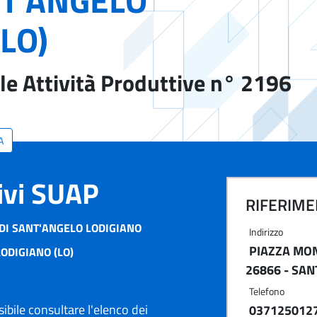
T'ANGELO
LO)
le Attività Produttive n° 2196
A
tivi SUAP
RIFERIMEN
DI SANT'ANGELO LODIGIANO
Indirizzo
PIAZZA MON
ODIGIANO (LO)
26866 - SAN
Telefono
ibile consultare l'elenco dei
037125012