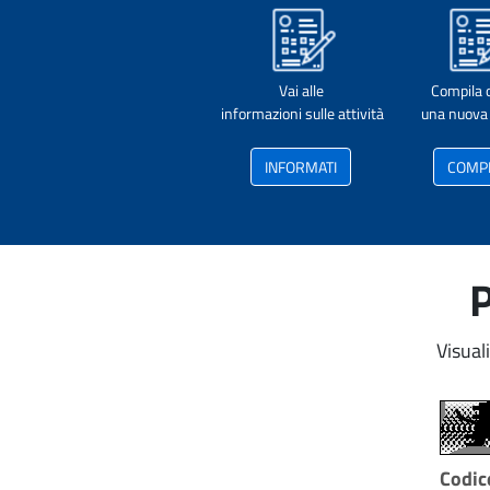
Vai alle
Compila 
informazioni sulle attività
una nuova 
INFORMATI
COMP
P
Visual
Codice