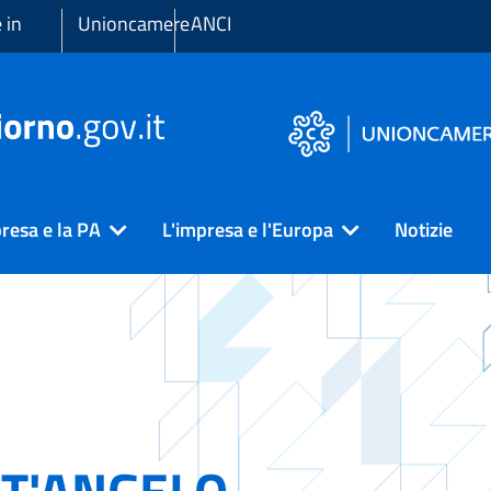
 in
Unioncamere
ANCI
resa e la PA
L'impresa e l'Europa
Notizie