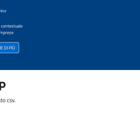
A contestuale
 Imprese
 DI PIÙ
AP
to csv.