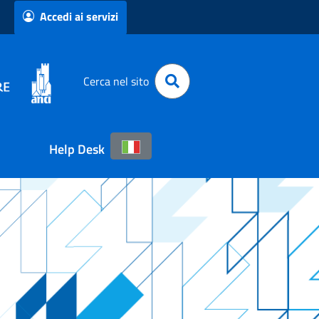
Accedi ai servizi
Cerca nel sito
Help Desk