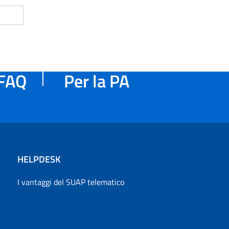
FAQ
Per la PA
HELPDESK
I vantaggi del SUAP telematico