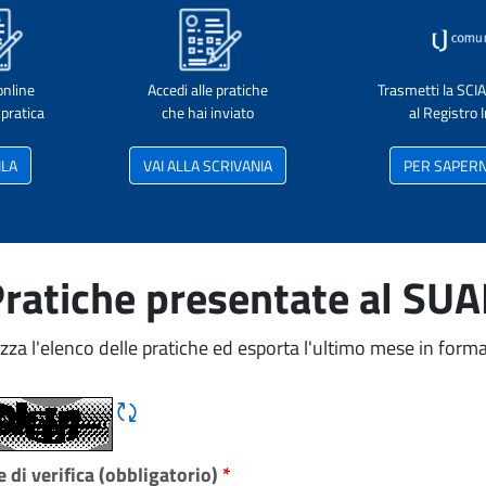
online
Accedi alle pratiche
Trasmetti la SCI
pratica
che hai inviato
al Registro
ILA
VAI ALLA SCRIVANIA
PER SAPERNE
ratiche presentate al SU
izza l'elenco delle pratiche ed esporta l'ultimo mese in forma
Rigene CAPTCHA
 di verifica (obbligatorio)
*