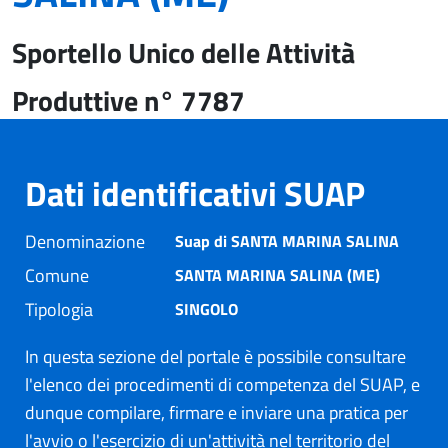
Sportello Unico delle Attività
Produttive n° 7787
Dati identificativi SUAP
Denominazione
Suap di SANTA MARINA SALINA
Comune
SANTA MARINA SALINA (ME)
Tipologia
SINGOLO
In questa sezione del portale è possibile consultare
l'elenco dei procedimenti di competenza del SUAP, e
dunque compilare, firmare e inviare una pratica per
l'avvio o l'esercizio di un'attività nel territorio del