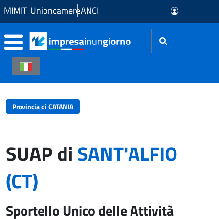
Skip to Main Content
MIMIT
Unioncamere
ANCI
Provincia di CATANIA
SUAP di
SANT'ALFIO
(CT)
Sportello Unico delle Attività