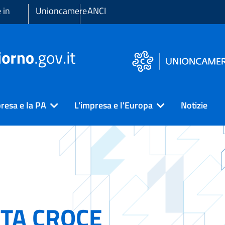
 in
Unioncamere
ANCI
resa e la PA
L'impresa e l'Europa
Notizie
TA CROCE