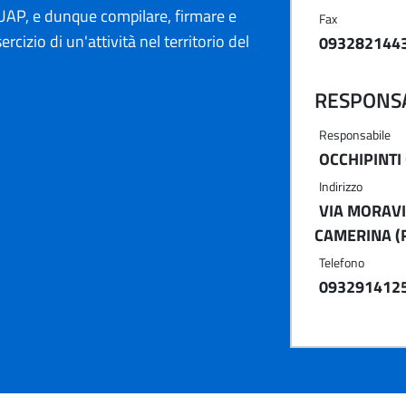
AP, e dunque compilare, firmare e
Fax
ercizio di un'attività nel territorio del
093282144
RESPONSA
Responsabile
OCCHIPINTI
Indirizzo
VIA MORAVI
CAMERINA (
Telefono
093291412