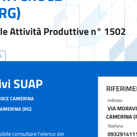
RG)
le Attività Produttive n° 1502
A
tivi SUAP
RIFERIMEN
ROCE CAMERINA
Indirizzo
VIA MORAVI
CAMERINA (RG)
CAMERINA (
Telefono
ibile consultare l'elenco dei
093291411