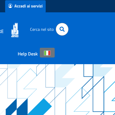
Accedi ai servizi
Cerca nel sito
Help Desk