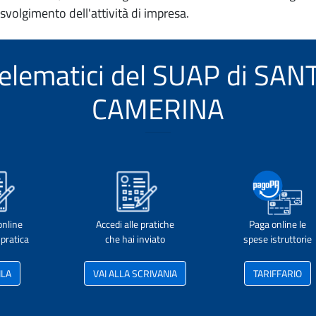
 svolgimento dell'attività di impresa.
i telematici del SUAP di SA
CAMERINA
online
Accedi alle pratiche
Paga online le
pratica
che hai inviato
spese istruttorie
ILA
VAI ALLA SCRIVANIA
TARIFFARIO