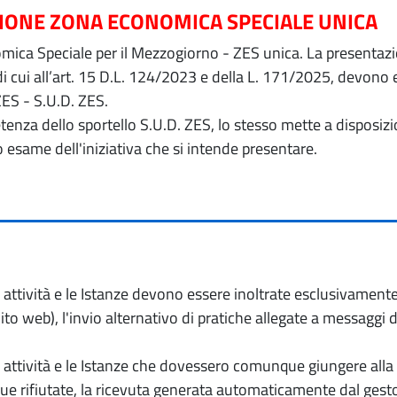
ZIONE ZONA ECONOMICA SPECIALE UNICA
ica Speciale per il Mezzogiorno - ZES unica. La presentazion
 di cui all’art. 15 D.L. 124/2023 e della L. 171/2025, devon
ZES - S.U.D. ZES.
petenza dello sportello S.U.D. ZES, lo stesso mette a dispos
o esame dell'iniziativa che si intende presentare.
io attività e le Istanze devono essere inoltrate esclusivament
to web), l'invio alternativo di pratiche allegate a messaggi 
io attività e le Istanze che dovessero comunque giungere alla 
e rifiutate, la ricevuta generata automaticamente dal gesto