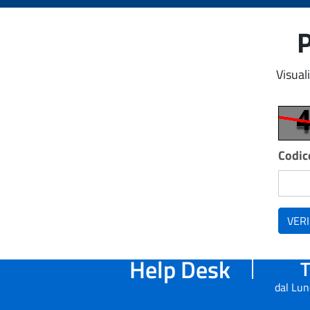
P
Visual
Codice
VERI
Help Desk
T
dal Lun