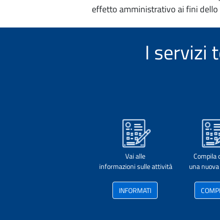
effetto amministrativo ai fini dello
I serviz
Vai alle
Compila 
informazioni sulle attività
una nuova 
INFORMATI
COMP