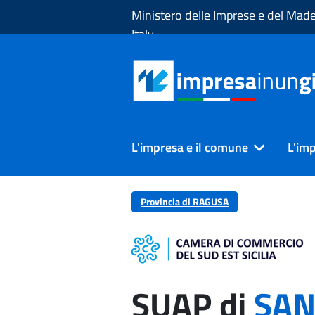
Skip to Main Content
Ministero delle Imprese e del Made
Italy
L'impresa e il comune
L'imp
Provincia di RAGUSA
SUAP di
SAN