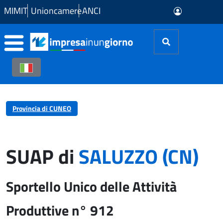
Skip to Main Content
MIMIT
Unioncamere
ANCI
Provincia di CUNEO
SUAP di
SALUZZO (CN)
Sportello Unico delle Attività
Produttive n° 912