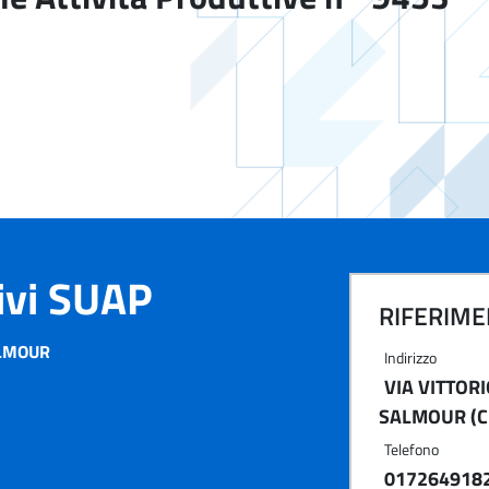
tivi SUAP
RIFERIMEN
LMOUR
Indirizzo
VIA VITTOR
SALMOUR (C
Telefono
017264918