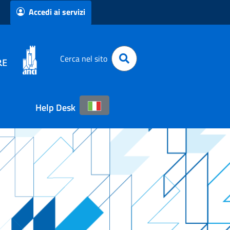
Accedi ai servizi
Cerca nel sito
Help Desk