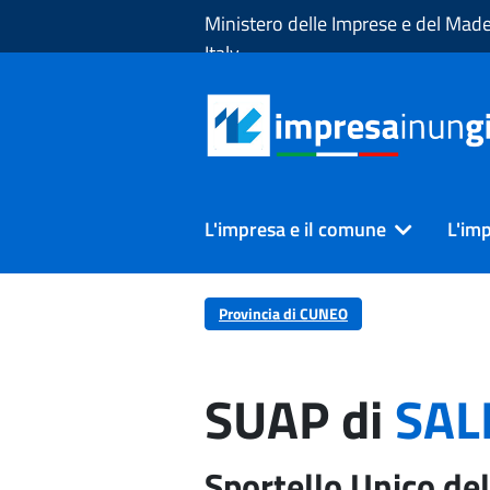
Skip to Main Content
Ministero delle Imprese e del Made
Italy
L'impresa e il comune
L'imp
Provincia di CUNEO
SUAP di
SAL
Sportello Unico del