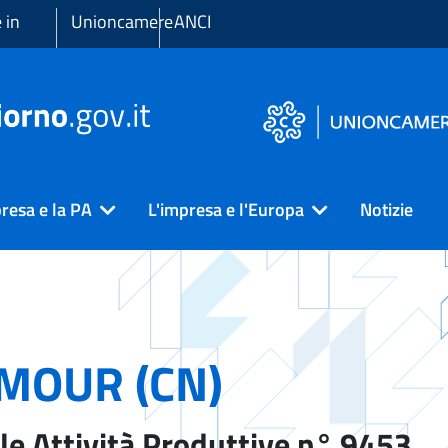
 in
Unioncamere
ANCI
resa e la PA
L'impresa e l'Europa
Notizie
MOUR (CN)
le Attività Produttive n° 9453