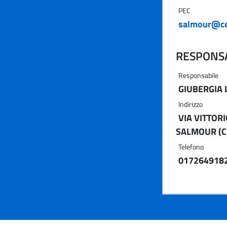
PEC
salmour@ce
RESPONSA
Responsabile
GIUBERGIA 
Indirizzo
VIA VITTORI
SALMOUR (C
Telefono
017264918