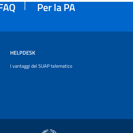
FAQ
Per la PA
HELPDESK
I vantaggi del SUAP telematico