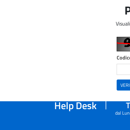
P
Visual
Codice
VERI
Help Desk
T
dal Lun