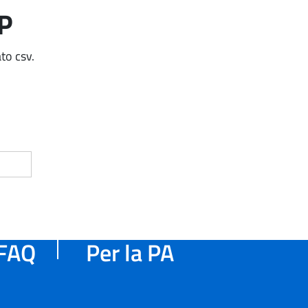
AP
to csv.
FAQ
Per la PA