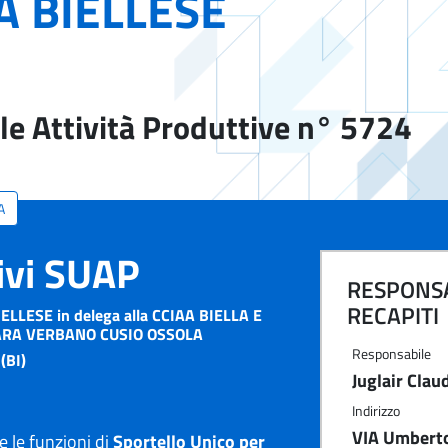
A BIELLESE
le Attività Produttive n° 5724
A
tivi SUAP
RESPONSA
RECAPITI
ELLESE in delega alla CCIAA BIELLA E
ARA VERBANO CUSIO OSSOLA
Responsabile
(BI)
Juglair Clau
Indirizzo
VIA Umberto
 le funzioni di
Sportello Unico per