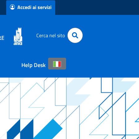
Accedi ai servizi
Cerca nel sito
Help Desk