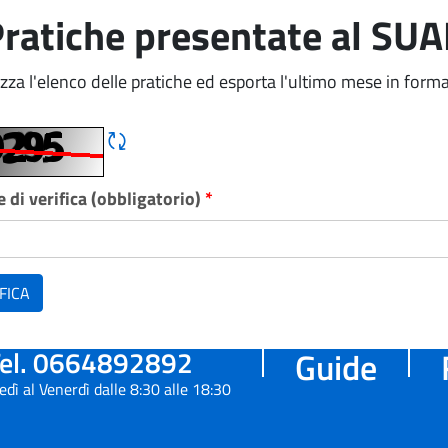
ratiche presentate al SU
izza l'elenco delle pratiche ed esporta l'ultimo mese in forma
Rigene CAPTCHA
 di verifica (obbligatorio)
*
FICA
el. 0664892892
Guide
edì al Venerdì dalle 8:30 alle 18:30