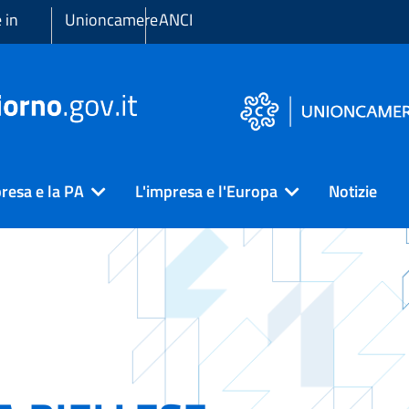
 in
Unioncamere
ANCI
resa e la PA
L'impresa e l'Europa
Notizie