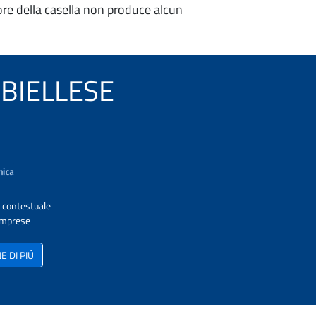
re della casella non produce alcun
A BIELLESE
A contestuale
 Imprese
 DI PIÙ