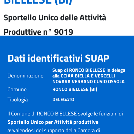
Sportello Unico delle Attività
Produttive n° 9019
Dati identificativi SUAP
Suap di RONCO BIELLESE in delega
Denominazione
alla CCIAA BIELLA E VERCELLI
NOVARA VERBANO CUSIO OSSOLA
Comune
RONCO BIELLESE (BI)
Tipologia
DELEGATO
Il Comune di RONCO BIELLESE svolge le funzioni di
Sportello Unico per Attività produttive
avvalendosi del supporto della Camera di