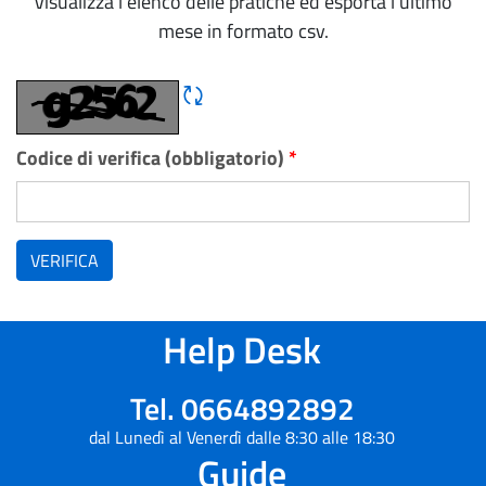
Visualizza l'elenco delle pratiche ed esporta l'ultimo
mese in formato csv.
Rigene CAPTCHA
Codice di verifica (obbligatorio)
*
VERIFICA
Help Desk
Tel. 0664892892
dal Lunedì al Venerdì dalle 8:30 alle 18:30
Guide