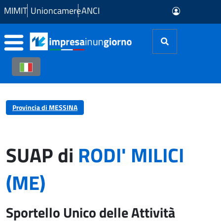
Skip to Main Content
MIMIT
Unioncamere
ANCI
Provincia di MESSINA
SUAP di
RODI' MILICI
(ME)
Sportello Unico delle Attività