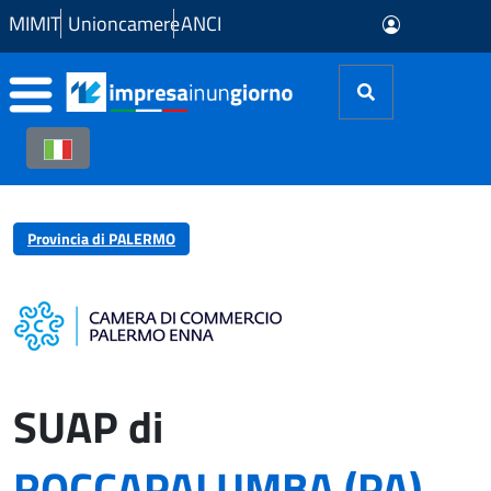
Skip to Main Content
MIMIT
Unioncamere
ANCI
Provincia di PALERMO
SUAP di
ROCCAPALUMBA (PA)