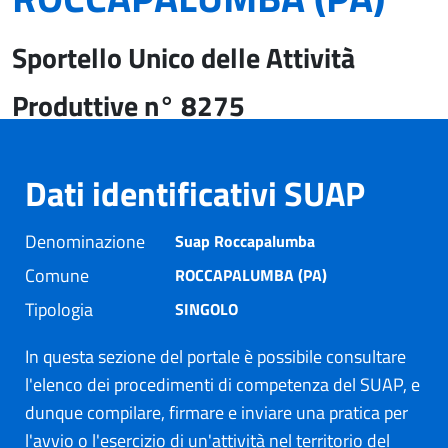
Sportello Unico delle Attività
Produttive n° 8275
Dati identificativi SUAP
Denominazione
Suap Roccapalumba
Comune
ROCCAPALUMBA (PA)
Tipologia
SINGOLO
In questa sezione del portale è possibile consultare
l'elenco dei procedimenti di competenza del SUAP, e
dunque compilare, firmare e inviare una pratica per
l'avvio o l'esercizio di un'attività nel territorio del