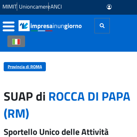
Skip to Main Content
MIMIT
Unioncamere
ANCI
Provincia di ROMA
SUAP di
ROCCA DI PAPA
(RM)
Sportello Unico delle Attività