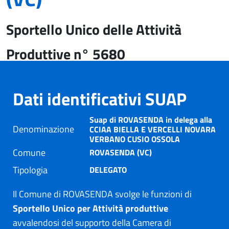
Sportello Unico delle Attività
Produttive n° 5680
Dati identificativi SUAP
Suap di ROVASENDA in delega alla
Denominazione
CCIAA BIELLA E VERCELLI NOVARA
VERBANO CUSIO OSSOLA
Comune
ROVASENDA (VC)
Tipologia
DELEGATO
Il Comune di ROVASENDA svolge le funzioni di
Sportello Unico per Attività produttive
avvalendosi del supporto della Camera di