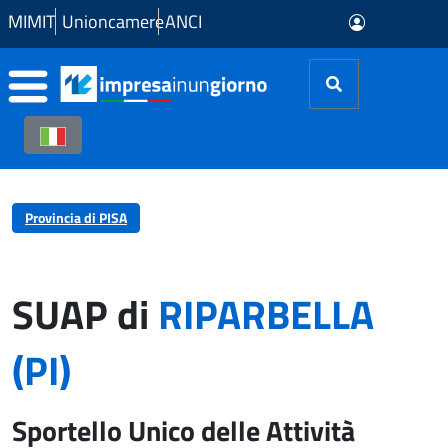
Skip to Main Content
MIMIT
Unioncamere
ANCI
Provincia di PISA
SUAP di
RIPARBELLA
(PI)
Sportello Unico delle Attività