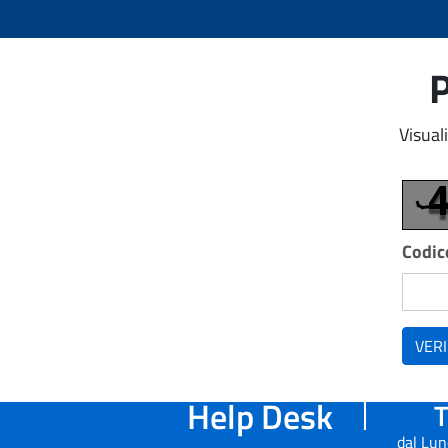
P
Visual
Codice
VERI
Help Desk
T
dal Lun