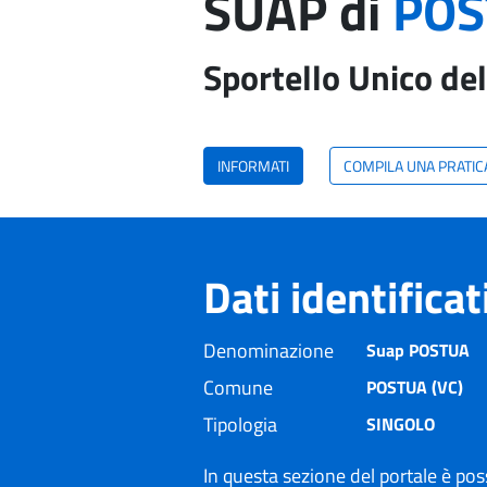
SUAP di
POS
Sportello Unico del
INFORMATI
COMPILA UNA PRATIC
Dati identifica
Denominazione
Suap POSTUA
Comune
POSTUA (VC)
Tipologia
SINGOLO
In questa sezione del portale è poss