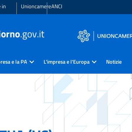
 in
Unioncamere
ANCI
resa e la PA
L'impresa e l'Europa
Notizie