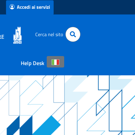
Accedi ai servizi
Cerca nel sito
Help Desk