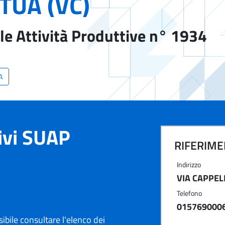
TUA (VC)
le Attività Produttive n° 1934
A
tivi SUAP
RIFERIMEN
Indirizzo
VIA CAPPELL
Telefono
015769000
ibile consultare l'elenco dei