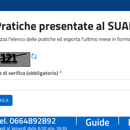
ratiche presentate al SU
izza l'elenco delle pratiche ed esporta l'ultimo mese in forma
Rigene CAPTCHA
 di verifica (obbligatorio)
*
FICA
el. 0664892892
Guide
edì al Venerdì dalle 8:30 alle 18:30