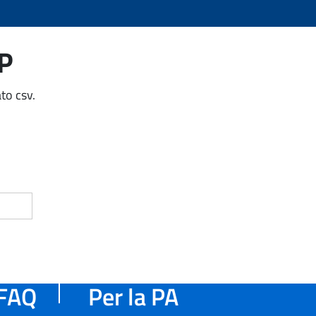
AP
to csv.
FAQ
Per la PA