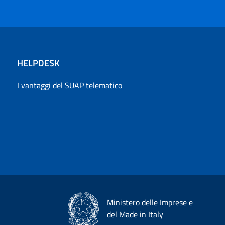
HELPDESK
I vantaggi del SUAP telematico
Ministero delle Imprese e
del Made in Italy