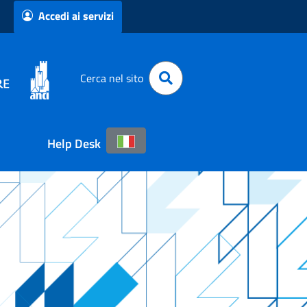
Accedi ai servizi
Cerca nel sito
Help Desk