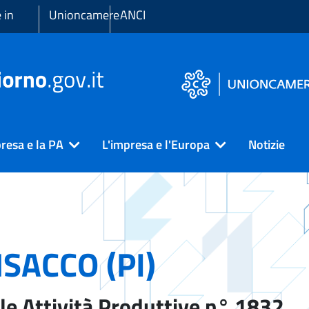
 in
Unioncamere
ANCI
resa e la PA
L'impresa e l'Europa
Notizie
SACCO (PI)
le Attività Produttive n° 1832