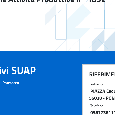
tivi SUAP
RIFERIMEN
i Ponsacco
Indirizzo
PIAZZA Cadut
56038 - PON
Telefono
058773811