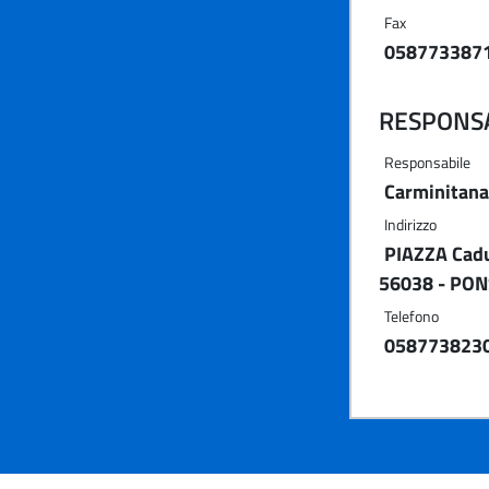
Fax
058773387
RESPONSA
Responsabile
Carminitana
Indirizzo
PIAZZA Cadut
56038 - PON
Telefono
058773823