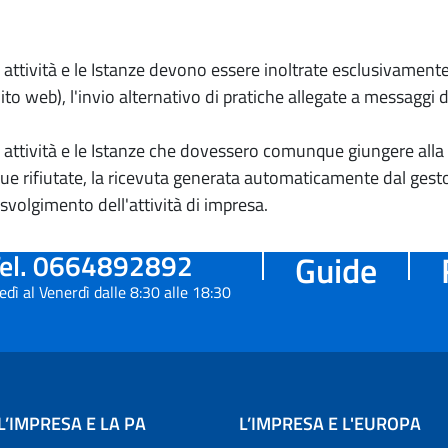
io attività e le Istanze devono essere inoltrate esclusivament
to web), l'invio alternativo di pratiche allegate a messaggi 
io attività e le Istanze che dovessero comunque giungere alla 
e rifiutate, la ricevuta generata automaticamente dal gesto
 svolgimento dell'attività di impresa.
el. 0664892892
Guide
edì al Venerdì dalle 8:30 alle 18:30
L’IMPRESA E LA PA
L’IMPRESA E L'EUROPA