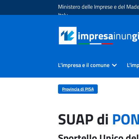
Skip to Main Content
Ministero delle Imprese e del Made
Italy
L'impresa e il comune
L'imp
Provincia di PISA
SUAP di
PON
Sportello Unico del