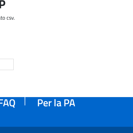
AP
to csv.
FAQ
Per la PA