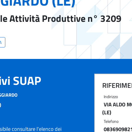
GIARDO (LE)
le Attività Produttive n° 3209
A
tivi SUAP
RIFERIMEN
GGIARDO
Indirizzo
VIA ALDO M
)
(LE)
Telefono
ibile consultare l'elenco dei
083690982