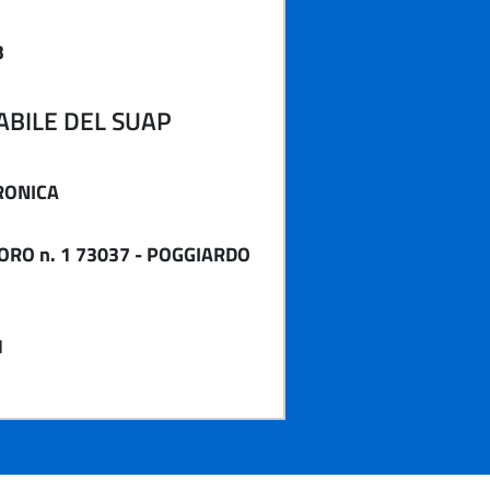
3
BILE DEL SUAP
RONICA
ORO n. 1 73037 - POGGIARDO
1