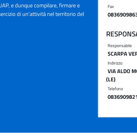
AP, e dunque compilare, firmare e
Fax
ercizio di un'attività nel territorio del
083690986
RESPONSA
Responsabile
SCARPA VE
Indirizzo
VIA ALDO M
(LE)
Telefono
083690982