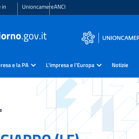
 in
Unioncamere
ANCI
resa e la PA
L'impresa e l'Europa
Notizie