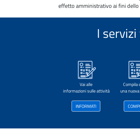
effetto amministrativo ai fini dello
I serviz
Vai alle
Compila 
informazioni sulle attività
una nuova 
INFORMATI
COMP