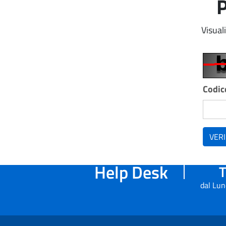
P
Visual
Codice
VERI
Help Desk
T
dal Lun