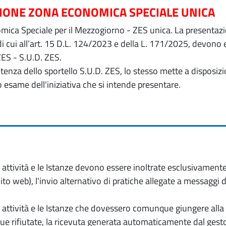
ZIONE ZONA ECONOMICA SPECIALE UNICA
ica Speciale per il Mezzogiorno - ZES unica. La presentazion
 di cui all’art. 15 D.L. 124/2023 e della L. 171/2025, devon
ZES - S.U.D. ZES.
petenza dello sportello S.U.D. ZES, lo stesso mette a dispos
o esame dell'iniziativa che si intende presentare.
io attività e le Istanze devono essere inoltrate esclusivament
to web), l'invio alternativo di pratiche allegate a messaggi 
io attività e le Istanze che dovessero comunque giungere alla 
e rifiutate, la ricevuta generata automaticamente dal gesto