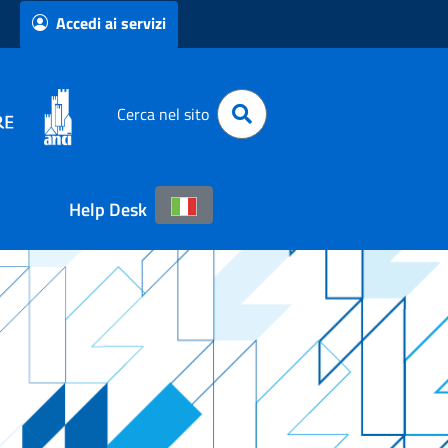
Accedi ai servizi
Cerca nel sito
Help Desk