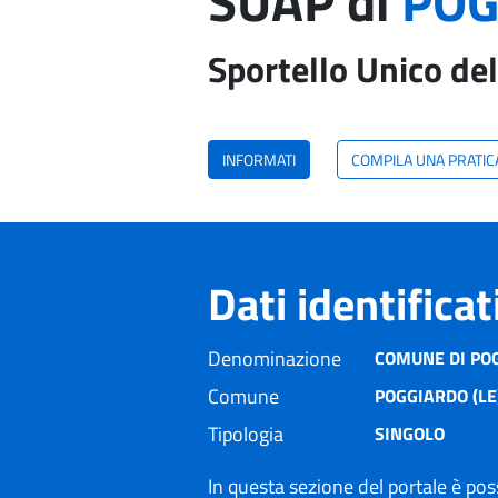
SUAP di
POG
Sportello Unico del
INFORMATI
COMPILA UNA PRATIC
Dati identifica
Denominazione
COMUNE DI PO
Comune
POGGIARDO (LE
Tipologia
SINGOLO
In questa sezione del portale è poss