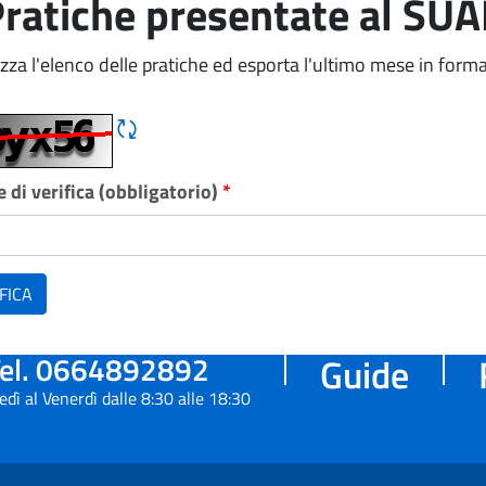
ratiche presentate al SU
izza l'elenco delle pratiche ed esporta l'ultimo mese in forma
Rigene CAPTCHA
 di verifica (obbligatorio)
*
FICA
el. 0664892892
Guide
edì al Venerdì dalle 8:30 alle 18:30