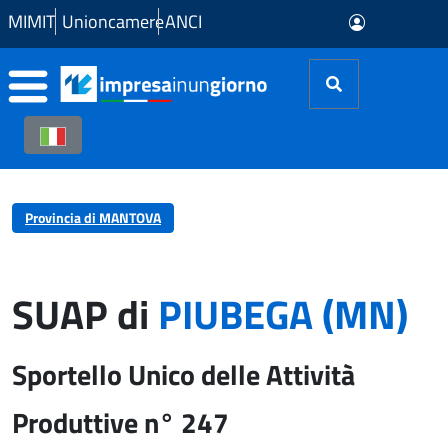
Skip to Main Content
MIMIT
Unioncamere
ANCI
Provincia di MANTOVA
SUAP di
PIUBEGA (MN)
Sportello Unico delle Attività
Produttive n° 247