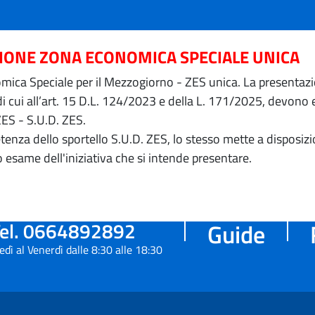
ZIONE ZONA ECONOMICA SPECIALE UNICA
ica Speciale per il Mezzogiorno - ZES unica. La presentazion
 di cui all’art. 15 D.L. 124/2023 e della L. 171/2025, devon
ZES - S.U.D. ZES.
petenza dello sportello S.U.D. ZES, lo stesso mette a dispos
o esame dell'iniziativa che si intende presentare.
el. 0664892892
Guide
edì al Venerdì dalle 8:30 alle 18:30