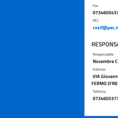
Fax
073460543
PEC
cosif@pec.i
RESPONSA
Responsabile
Novembre C
Indirizzo
VIA Giovanni
FERMO (FM)
Telefono
073460537