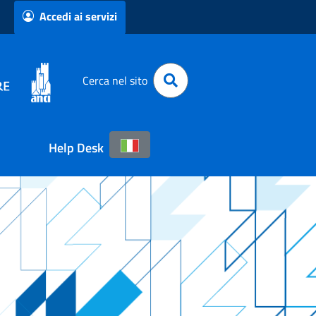
Accedi ai servizi
Cerca nel sito
Help Desk