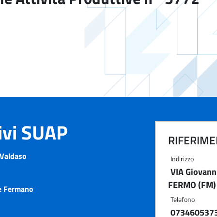
tivi SUAP
RIFERIMEN
Valdaso
Indirizzo
VIA Giovann
FERMO (FM)
e Fermano
Telefono
073460537