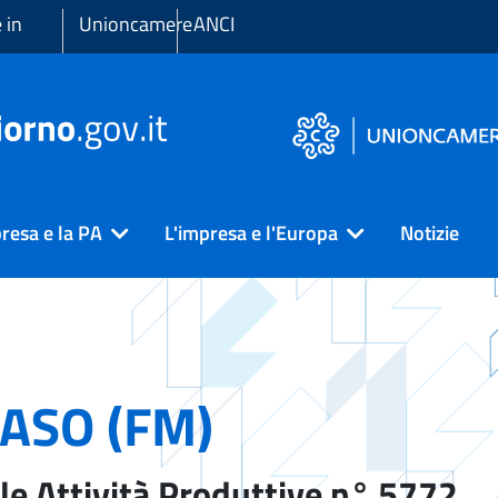
 in
Unioncamere
ANCI
resa e la PA
L'impresa e l'Europa
Notizie
ASO (FM)
le Attività Produttive n° 5772