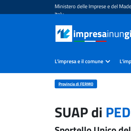
Skip to Main Content
Ministero delle Imprese e del Made
Italy
L'impresa e il comune
L'imp
Provincia di FERMO
SUAP di
PED
Sportello Unico del