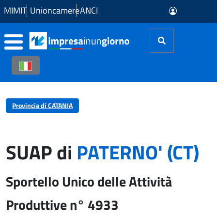
Skip to Main Content
MIMIT
Unioncamere
ANCI
Provincia di CATANIA
SUAP di
PATERNO' (CT)
Sportello Unico delle Attività
Produttive n° 4933