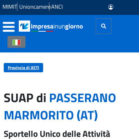
Skip to Main Content
MIMIT
Unioncamere
ANCI
Provincia di ASTI
SUAP di
PASSERANO
MARMORITO (AT)
Sportello Unico delle Attività